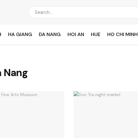
H
HA GIANG
DA NANG
HOI AN
HUE
HO CHI MINH
a Nang