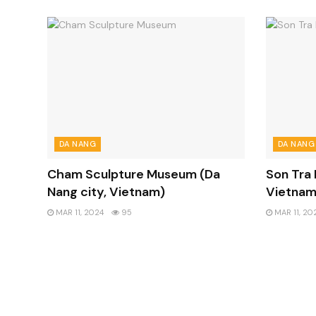
DA NANG
DA NANG
Cham Sculpture Museum (Da
Son Tra 
Nang city, Vietnam)
Vietnam
MAR 11, 2024
95
MAR 11, 20