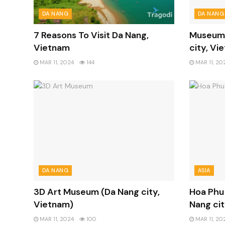
DA NANG
DA NANG
7 Reasons To Visit Da Nang,
Museum 
Vietnam
city, Vi
MAR 11, 2024
144
MAR 11, 20
DA NANG
ASIA
3D Art Museum (Da Nang city,
Hoa Phu
Vietnam)
Nang cit
MAR 11, 2024
100
MAR 11, 20