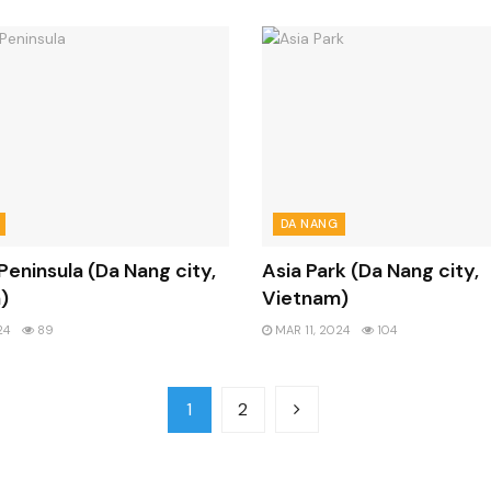
DA NANG
Peninsula (Da Nang city,
Asia Park (Da Nang city,
)
Vietnam)
24
89
MAR 11, 2024
104
1
2