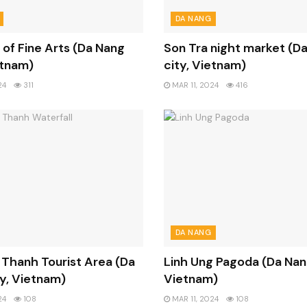
DA NANG
of Fine Arts (Da Nang
Son Tra night market (D
etnam)
city, Vietnam)
24
311
MAR 11, 2024
416
DA NANG
 Thanh Tourist Area (Da
Linh Ung Pagoda (Da Nang
y, Vietnam)
Vietnam)
24
108
MAR 11, 2024
108