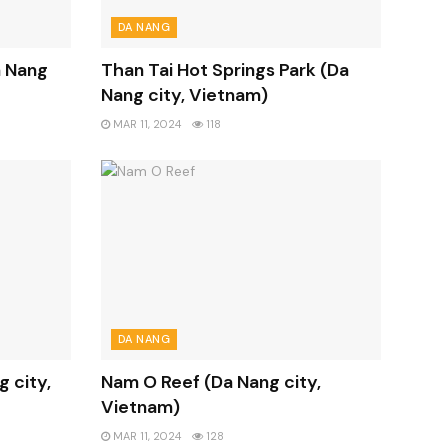
DA NANG
a Nang
Than Tai Hot Springs Park (Da
Nang city, Vietnam)
MAR 11, 2024
118
DA NANG
 city,
Nam O Reef (Da Nang city,
Vietnam)
MAR 11, 2024
128